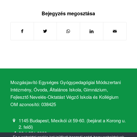
Bejegyzés megosztása
Mozgásjavító Egységes Gyógypedagógiai Módszertani
Intézmény, Óvoda, Általános Iskola, Gimnázium,
Fejlesztő Nevelés-Oktatást Végző Iskola és Kollégium
OM azonosító: 038425
1145 Budapest, Mexikói út 59-60. (bejárat a Korong u.
2. felől)
06 1 251 6900
Ez a weboldal cookie-kat (sütiket) használ azért, hogy weboldalunk