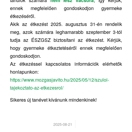
tanulók számára
nem lesz vacsora
, így kérjük,
ennek megfelelően gondoskodjon gyermeke
étkezéséről.
Akik az étkezést 2025. augusztus 31-én rendelik
meg, azok számára leghamarabb szeptember 3-tól
tudja az ÉSZGSZ biztosítani az étkezést. Kérjük,
hogy gyermeke étkeztetéséről ennek megfelelően
gondoskodjon.
Az étkezéssel kapcsolatos információk elérhetők
honlapunkon:
https://www.mozgasjavito.hu/2025/05/12/szuloi-
tajekoztato-az-etkezesrol/
Sikeres új tanévet kívánunk mindenkinek!
/
2025-08-21