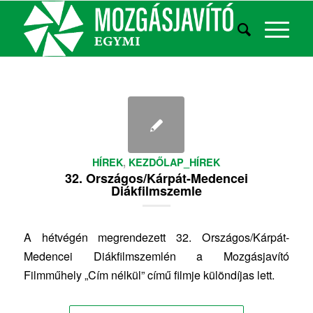
HÍREK
,
KEZDŐLAP_HÍREK
32. Országos/Kárpát-Medencei
Diákfilmszemle
A hétvégén megrendezett 32. Országos/Kárpát-
Medencei Diákfilmszemlén a Mozgásjavító
Filmműhely „Cím nélkül” című filmje különdíjas lett.