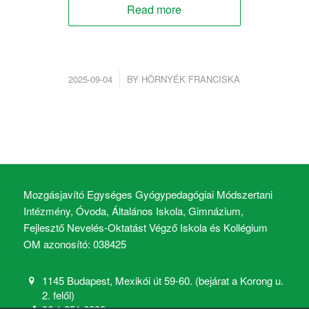
Read more
/
2025-09-04
BY
HÖRNYÉK FRANCISKA
Mozgásjavító Egységes Gyógypedagógiai Módszertani
Intézmény, Óvoda, Általános Iskola, Gimnázium,
Fejlesztő Nevelés-Oktatást Végző Iskola és Kollégium
OM azonosító: 038425
1145 Budapest, Mexikói út 59-60. (bejárat a Korong u.
2. felől)