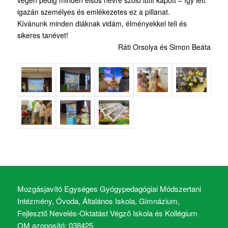
végén pedig minden elsős névre szóló lufit kapott – így lett
igazán személyes és emlékezetes ez a pillanat.
Kívánunk minden diáknak vidám, élményekkel teli és
sikeres tanévet!
Ráti Orsolya és Simon Beáta
Mozgásjavító Egységes Gyógypedagógiai Módszertani
Intézmény, Óvoda, Általános Iskola, Gimnázium,
Fejlesztő Nevelés-Oktatást Végző Iskola és Kollégium
OM azonosító: 038425