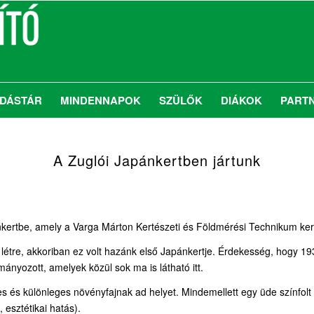
DÁSTÁR
MINDENNAPOK
SZÜLŐK
DIÁKOK
PART
A Zuglói Japánkertben jártunk
kertbe, amely a Varga Márton Kertészeti és Földmérési Technikum kert
 létre, akkoriban ez volt hazánk első Japánkertje. Érdekesség, hogy 
ányozott, amelyek közül sok ma is látható itt.
kes és különleges növényfajnak ad helyet. Mindemellett egy üde színfol
 esztétikai hatás).