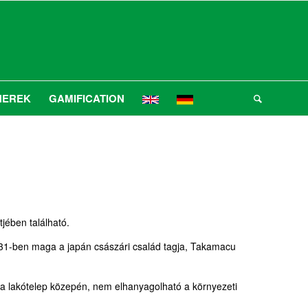
NEREK
GAMIFICATION
jében található.
1931-ben maga a japán császári család tagja, Takamacu
t a lakótelep közepén, nem elhanyagolható a környezeti