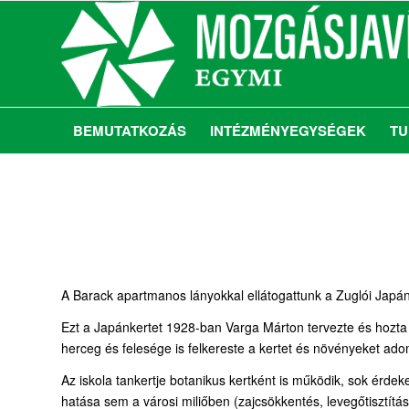
BEMUTATKOZÁS
INTÉZMÉNYEGYSÉGEK
TU
A Barack apartmanos lányokkal ellátogattunk a Zuglói Japán
Ezt a Japánkertet 1928-ban Varga Márton tervezte és hozta
herceg és felesége is felkereste a kertet és növényeket adom
Az iskola tankertje botanikus kertként is működik, sok érde
hatása sem a városi miliőben (zajcsökkentés, levegőtisztítás,