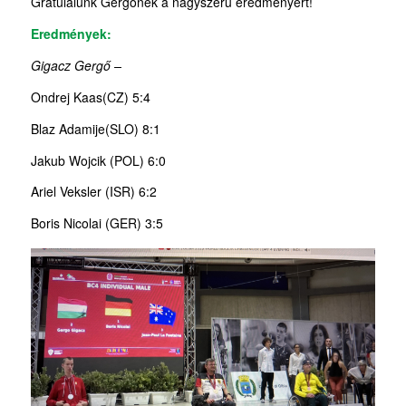
Gratulálunk Gergőnek a nagyszerű eredményért!
Eredmények:
Gigacz Gergő –
Ondrej Kaas(CZ) 5:4
Blaz Adamije(SLO) 8:1
Jakub Wojcik (POL) 6:0
Ariel Veksler (ISR) 6:2
Boris Nicolai (GER) 3:5