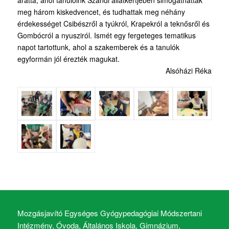
aratta, ahol tanulóink Szandi állatkertjében simogathattak
meg három kiskedvencet, és tudhattak meg néhány
érdekességet Csibészről a tyúkról, Krapekról a teknősről és
Gombócról a nyusziról. Ismét egy fergeteges tematikus
napot tartottunk, ahol a szakemberek és a tanulók
egyformán jól érezték magukat.
Alsóházi Réka
Mozgásjavító Egységes Gyógypedagógiai Módszertani
Intézmény, Óvoda, Általános Iskola, Gimnázium,