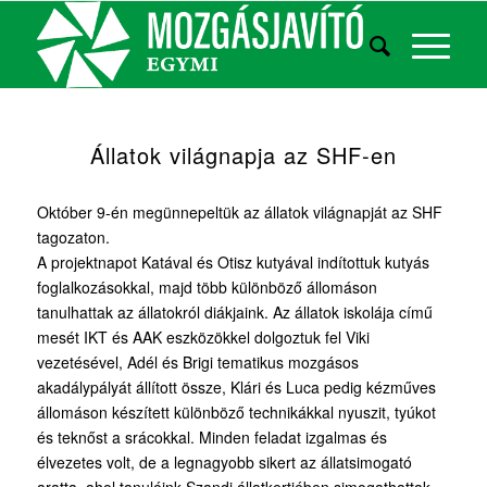
Állatok világnapja az SHF-en
Október 9-én megünnepeltük az állatok világnapját az SHF
tagozaton.
A projektnapot Katával és Otisz kutyával indítottuk kutyás
foglalkozásokkal, majd több különböző állomáson
tanulhattak az állatokról diákjaink. Az állatok iskolája című
mesét IKT és AAK eszközökkel dolgoztuk fel Viki
vezetésével, Adél és Brigi tematikus mozgásos
akadálypályát állított össze, Klári és Luca pedig kézműves
állomáson készített különböző technikákkal nyuszit, tyúkot
és teknőst a srácokkal. Minden feladat izgalmas és
élvezetes volt, de a legnagyobb sikert az állatsimogató