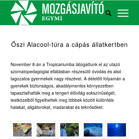
Őszi Alacool-túra a cápás állatkertben
November 8-án a Tropicariumba látogattunk el az utazó
szomatopedagógiai ellátásban részesülő óvodás és alsó
tagozatos gyermekek nagy részével. A délelőtt folyamán a
gyerekek biztonságos, akadálymentes környezetben
tapasztalhatták meg a tengeri élővilág sokszínűségét,
testközelből figyelhettek meg többek között különféle
halakat, aligátorokat, madarakat és teknősöket.