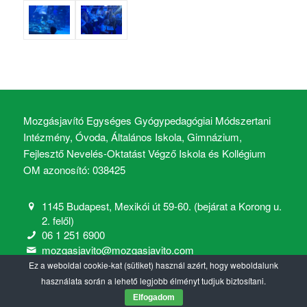
Mozgásjavító Egységes Gyógypedagógiai Módszertani
Intézmény, Óvoda, Általános Iskola, Gimnázium,
Fejlesztő Nevelés-Oktatást Végző Iskola és Kollégium
OM azonosító: 038425
1145 Budapest, Mexikói út 59-60. (bejárat a Korong u.
2. felől)
06 1 251 6900
mozgasjavito@mozgasjavito.com
Ez a weboldal cookie-kat (sütiket) használ azért, hogy weboldalunk
használata során a lehető legjobb élményt tudjuk biztosítani.
Elfogadom