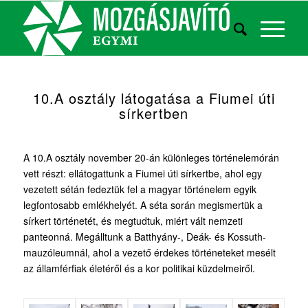
10.A osztály látogatása a Fiumei úti
sírkertben
A 10.A osztály november 20-án különleges történelemórán
vett részt: ellátogattunk a Fiumei úti sírkertbe, ahol egy
vezetett sétán fedeztük fel a magyar történelem egyik
legfontosabb emlékhelyét. A séta során megismertük a
sírkert történetét, és megtudtuk, miért vált nemzeti
panteonná. Megálltunk a Batthyány-, Deák- és Kossuth-
mauzóleumnál, ahol a vezető érdekes történeteket mesélt
az államférfiak életéről és a kor politikai küzdelmeiről.