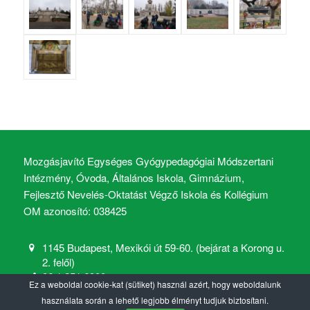
Mozgásjavító Egységes Gyógypedagógiai Módszertani
Intézmény, Óvoda, Általános Iskola, Gimnázium,
Fejlesztő Nevelés-Oktatást Végző Iskola és Kollégium
OM azonosító: 038425
1145 Budapest, Mexikói út 59-60. (bejárat a Korong u.
2. felől)
06 1 251 6900
Ez a weboldal cookie-kat (sütiket) használ azért, hogy weboldalunk
mozgasjavito@mozgasjavito.com
használata során a lehető legjobb élményt tudjuk biztosítani.