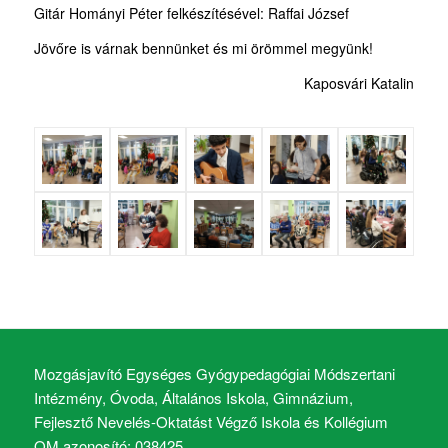
Gitár Hományi Péter felkészítésével: Raffai József
Jövőre is várnak bennünket és mi örömmel megyünk!
Kaposvári Katalin
Mozgásjavító Egységes Gyógypedagógiai Módszertani
Intézmény, Óvoda, Általános Iskola, Gimnázium,
Fejlesztő Nevelés-Oktatást Végző Iskola és Kollégium
OM azonosító: 038425