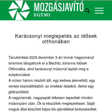
Karácsonyi meglepetés az idősek
otthonában
Tanulóinkkal 2025.december 3-án immár hagyományt
teremtve látogattunk el a Bischitz Johanna Idősek
Otthonába, ahol karácsonyi műsorral leptük meg a
szépkorúakat.
A műsor három részből állt, egy kedves jelenetből, egy
verses összeállításból, az énekkar dalaiból, illetve egy
gitárszólóból.
A nagymamák, nagypapák lelkesen tapsoltak minden
műsorszám után. Ők is készültek meglepetéssel. Saját
maguk által készített bájos kis ajándékkal kedveskedtek