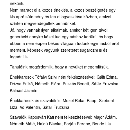
nekünk.
Nem maradt el a közös éneklés, a közös beszélgetés egy
kis apró sütemény és tea elfogyasztása közben, amivel
szintén megvendégeltek bennünket.
Jó, hogy vannak ilyen alkalmak, amikor két igen távoli
generáció ennyire közel tud egymáshoz kerülni, és hogy
ebben a nem éppen békés világban tudunk egymásból erőt
meríteni, képesek vagyunk szeretetet sugározni is és
fogadni is.
Tanulóink megérdemlik, hogy a nevüket megemlítsük.
Énekkarosok Tófalvi Szilvi néni felkészítésével: Gálfi Edina,
Dózsa Enikő, Németh Flóra, Puskás Benett, Sáfár Fruzsina,
Kálnási Jázmin
Énekkarosok és szavalók is: Mezei Réka, Papp -Szebeni
Liza, Vo Valentin, Sáfár Fruzsina
Szavalók Kaposvári Kati néni felkészítésével: Major Ádám,
Németh Máté, Hajdú Bianka, Forján Ferenc, Bende Lia