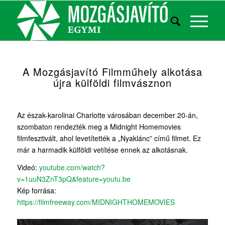
A Mozgásjavító Filmműhely alkotása
újra külföldi filmvásznon
Az észak-karolinai Charlotte városában december 20-án,
szombaton rendezték meg a Midnight Homemovies
filmfesztivált, ahol levetítették a „Nyaklánc” című filmet. Ez
már a harmadik külföldi vetítése ennek az alkotásnak.
Videó:
youtube.com/watch?
v=1uuN3ZnT3pQ&feature=youtu.be
Kép forrása:
https://filmfreeway.com/MIDNIGHTHOMEMOVIES