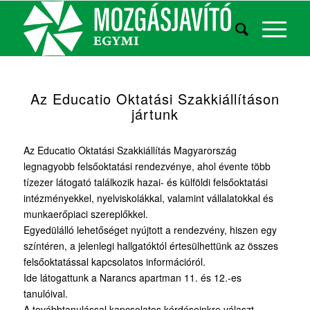
Az Educatio Oktatási Szakkiállításon
jártunk
Az Educatio Oktatási Szakkiállítás Magyarország
legnagyobb felsőoktatási rendezvénye, ahol évente több
tízezer látogató találkozik hazai- és külföldi felsőoktatási
intézményekkel, nyelviskolákkal, valamint vállalatokkal és
munkaerőpiaci szereplőkkel.
Egyedülálló lehetőséget nyújtott a rendezvény, hiszen egy
színtéren, a jelenlegi hallgatóktól értesülhettünk az összes
felsőoktatással kapcsolatos információról.
Ide látogattunk a Narancs apartman 11. és 12.-es
tanulóival.
A továbbtanulással kapcsolatos kérdéseinkre választ