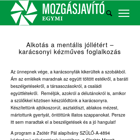
Alkotás a mentális jóllétért –
karácsonyi kézműves foglalkozás
Az ünnepnek vége, a karácsonyfák kikerültek a szobákból.
Ám az emlékek maradnak az együtt töltött estékről, a baráti
beszélgetésekről, a társasozásokról, a családi
együttlétekről. Reméljük, azokról a délutánokról is, amikor
a szülőkkel közösen készülődtünk a karácsonyra.
Készítettünk ajtókoszorút, asztaldíszt, ablakos mézest,
mártottunk gyertyát, öntöttünk illatos szappanokat. Persze
itt sem maradtak el a beszélgetések és a jó hangulat!
A program a Zsótér Pál alapítvány SZÜLŐ-A-4894
kódszámú pályázatának keretében, a Slachta Margit