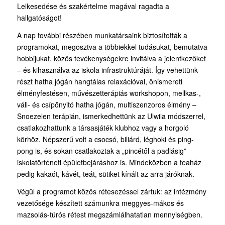
Lelkesedése és szakértelme magával ragadta a
hallgatóságot!
A nap további részében munkatársaink biztosították a
programokat, megosztva a többiekkel tudásukat, bemutatva
hobbijukat, közös tevékenységekre invitálva a jelentkezőket
– és kihasználva az iskola infrastruktúráját. Így vehettünk
részt hatha jógán hangtálas relaxációval, önismereti
élményfestésen, művészetterápiás workshopon, mellkas-,
váll- és csípőnyitó hatha jógán, multiszenzoros élmény –
Snoezelen terápián, ismerkedhettünk az Ulwila módszerrel,
csatlakozhattunk a társasjáték klubhoz vagy a horgoló
körhöz. Népszerű volt a csocsó, biliárd, léghoki és ping-
pong is, és sokan csatlakoztak a „pincétől a padlásig”
iskolatörténeti épületbejáráshoz is. Mindeközben a teaház
pedig kakaót, kávét, teát, sütiket kínált az arra járóknak.
Végül a programot közös rétesezéssel zártuk: az intézmény
vezetősége készített számunkra meggyes-mákos és
mazsolás-túrós rétest megszámlálhatatlan mennyiségben.