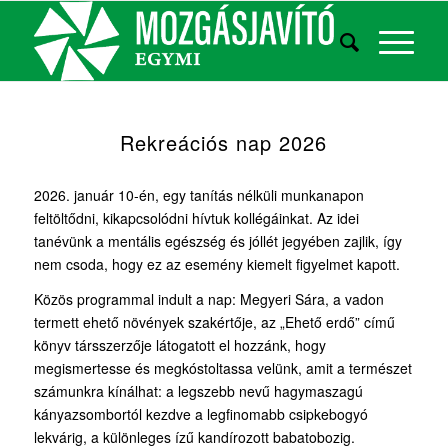
Rekreációs nap 2026
2026. január 10-én, egy tanítás nélküli munkanapon
feltöltődni, kikapcsolódni hívtuk kollégáinkat. Az idei
tanévünk a mentális egészség és jóllét jegyében zajlik, így
nem csoda, hogy ez az esemény kiemelt figyelmet kapott.
Közös programmal indult a nap: Megyeri Sára, a vadon
termett ehető növények szakértője, az „Ehető erdő” című
könyv társszerzője látogatott el hozzánk, hogy
megismertesse és megkóstoltassa velünk, amit a természet
számunkra kínálhat: a legszebb nevű hagymaszagú
kányazsombortól kezdve a legfinomabb csipkebogyó
lekvárig, a különleges ízű kandírozott babatobozig.