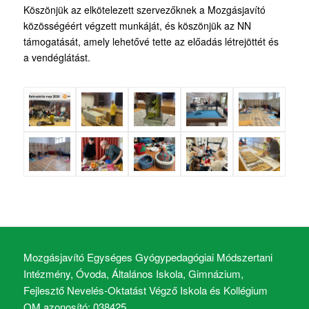
Köszönjük az elkötelezett szervezőknek a Mozgásjavító
közösségéért végzett munkáját, és köszönjük az NN
támogatását, amely lehetővé tette az előadás létrejöttét és
a vendéglátást.
Mozgásjavító Egységes Gyógypedagógiai Módszertani
Intézmény, Óvoda, Általános Iskola, Gimnázium,
Fejlesztő Nevelés-Oktatást Végző Iskola és Kollégium
OM azonosító: 038425