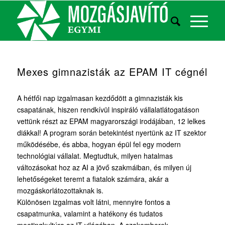
Mexes gimnazisták az EPAM IT cégnél
A hétfői nap izgalmasan kezdődött a gimnazisták kis
csapatának, hiszen rendkívül inspiráló vállalatlátogatáson
vettünk részt az EPAM magyarországi irodájában, 12 lelkes
diákkal! A program során betekintést nyertünk az IT szektor
működésébe, és abba, hogyan épül fel egy modern
technológiai vállalat. Megtudtuk, milyen hatalmas
változásokat hoz az AI a jövő szakmáiban, és milyen új
lehetőségeket teremt a fiatalok számára, akár a
mozgáskorlátozottaknak is.
Különösen izgalmas volt látni, mennyire fontos a
csapatmunka, valamint a hatékony és tudatos