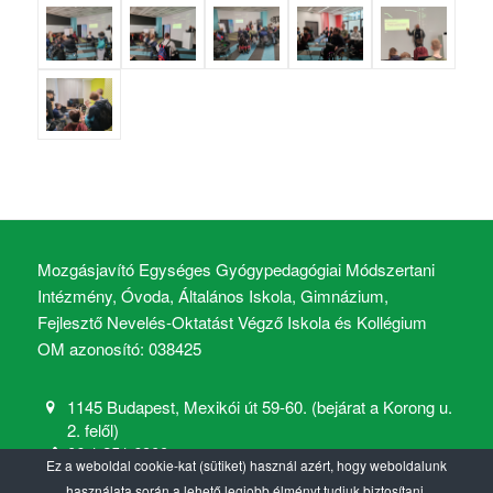
Mozgásjavító Egységes Gyógypedagógiai Módszertani
Intézmény, Óvoda, Általános Iskola, Gimnázium,
Fejlesztő Nevelés-Oktatást Végző Iskola és Kollégium
OM azonosító: 038425
1145 Budapest, Mexikói út 59-60. (bejárat a Korong u.
2. felől)
06 1 251 6900
Ez a weboldal cookie-kat (sütiket) használ azért, hogy weboldalunk
mozgasjavito@mozgasjavito.com
használata során a lehető legjobb élményt tudjuk biztosítani.