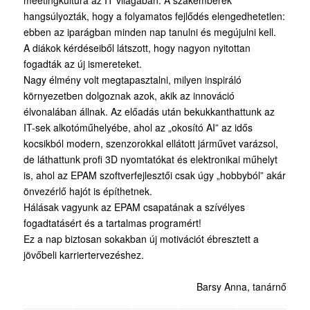
meetingkultúra az IT világában. A szakemberek
hangsúlyozták, hogy a folyamatos fejlődés elengedhetetlen:
ebben az iparágban minden nap tanulni és megújulni kell.
A diákok kérdéseiből látszott, hogy nagyon nyitottan
fogadták az új ismereteket.
Nagy élmény volt megtapasztalni, milyen inspiráló
környezetben dolgoznak azok, akik az innováció
élvonalában állnak. Az előadás után bekukkanthattunk az
IT-sek alkotóműhelyébe, ahol az „okosító AI” az idős
kocsikból modern, szenzorokkal ellátott járművet varázsol,
de láthattunk profi 3D nyomtatókat és elektronikai műhelyt
is, ahol az EPAM szoftverfejlesztői csak úgy „hobbyból” akár
önvezérlő hajót is építhetnek.
Hálásak vagyunk az EPAM csapatának a szívélyes
fogadtatásért és a tartalmas programért!
Ez a nap biztosan sokakban új motivációt ébresztett a
jövőbeli karriertervezéshez.
Barsy Anna, tanárnő