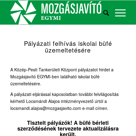
Pályázati felhívás iskolai büfé
üzemeltetésére
A Közép-Pesti Tankerületi Központ pályázatot hirdet a
Mozgásjavító EGYMI-ben található iskolai büfé
üzemeltetésére.
A pályázati eljárással kapcsolatban további felvilágosítás
kérhető Locsmándi Alajos intézményvezető úrtól a
locsmandi.alajos@mozgasjavito.com e-mail címen.
Tisztelt pályázók! A büfé bérleti
szerződésének tervezete aktualizálásra
került.