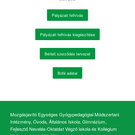
Pályázati felhívás
Pályázati felhívás kiegészítése
Bérleti szerződés tervezet
Büfé adatai
Mozgásjavító Egységes Gyógypedagógiai Módszertani
Intézmény, Óvoda, Általános Iskola, Gimnázium,
Fejlesztő Nevelés-Oktatást Végző Iskola és Kollégium