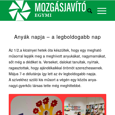
Anyák napja – a legboldogabb nap
Az 1/2.a kicsinyei hetek óta készültek, hogy egy megható
műsorral lepjék meg a meghívott anyukákat, nagymamákat,
sőt még a dédiket is. Verseket, dalokat tanultak, nyírtak,
ragasztottak, hogy ajándékaikkal örömöt szerezhessenek.
Május 7-e délutánja így lett az év legboldogabb napja.
A szívekhez szóló kis műsort a végén egy közös anya-
nagyi-gyerkőc társas tette még meghittebbé.