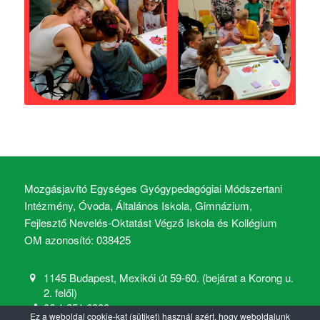
Mozgásjavító Egységes Gyógypedagógiai Módszertani
Intézmény, Óvoda, Általános Iskola, Gimnázium,
Fejlesztő Nevelés-Oktatást Végző Iskola és Kollégium
OM azonosító: 038425
1145 Budapest, Mexikói út 59-60. (bejárat a Korong u.
2. felől)
06 1 251 6900
Ez a weboldal cookie-kat (sütiket) használ azért, hogy weboldalunk