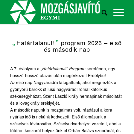
„
Határtalanul!
”
program 2026 – első
és második nap
A 7. évfolyam a
„Határtalanul!” Program
keretében, egy
hosszú-hosszú utazás után megérkezett Erdélybe!
Az első nap Nagyváradra látogattunk, ahol megnéztük a
gyönyörű barokk stílusú nagyváradi római katolikus
székesegyházat, Szent László király hermájának másolatát
és a lovagkirály ereklyéjét.
A második napunk is mozgalmas volt, ráadásul a kora
nyárias idő is nekünk kedvezett! Első állomásunk a
székelyek fővárosába, Székelyudvarhelyre vezetett, ahol a
főtéren koszorút helyeztünk el Orbán Balázs szobránál, és