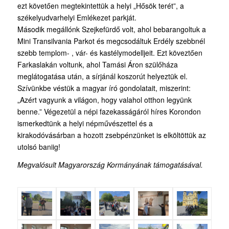
ezt követően megtekintettük a helyi „Hősök terét”, a
székelyudvarhelyi Emlékezet parkját.
Második megállónk Szejkefürdő volt, ahol bebarangoltuk a
Mini Transilvania Parkot és megcsodáltuk Erdély szebbnél
szebb templom- , vár- és kastélymodelljeit. Ezt köveztően
Farkaslakán voltunk, ahol Tamási Áron szülőháza
meglátogatása után, a sírjánál koszorút helyeztük el.
Szívünkbe véstük a magyar író gondolatait, miszerint:
„Azért vagyunk a világon, hogy valahol otthon legyünk
benne.” Végezetül a népi fazekasságáról híres Korondon
ismerkedtünk a helyi népművészettel és a
kirakodóvásárban a hozott zsebpénzünket is elköltöttük az
utolsó baniig!
Megvalósult Magyarország Kormányának támogatásával.