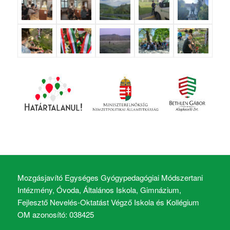
Mozgásjavító Egységes Gyógypedagógiai Módszertani
Intézmény, Óvoda, Általános Iskola, Gimnázium,
Fejlesztő Nevelés-Oktatást Végző Iskola és Kollégium
OM azonosító: 038425