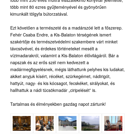
több mint 250 éves múltra visszatekintő könyvtár jelentette,
több mint 80 ezres gyűjteményével és gyönyörűen
kimunkált tölgyfa bútorzatával.
Ezt követően a természeté és a madárszóé lett a főszerep.
Fehér Csaba Endre, a Kis-Balaton térségének ismert
szakértője és természetvédelmi szakembere várt minket
távcsövével, és érdekes történeteket mesélt a
vízimadarakról, valamint a Kis-Balaton élővilágáról. Bár a
napszak és az erős szél nem kedvezett a
madármegfigyelésnek, mégis láthattunk pelyhes kis ludakat,
akiket anyjuk kísért, récéket, szürkegémet, nádirigót,
hattyút, nagy- és kis kócsagot, fecskéket, sirályokat, és
hallhattuk a nádi tücsökmadár „ciripelését” is.
Tartalmas és élményekben gazdag napot zártunk!