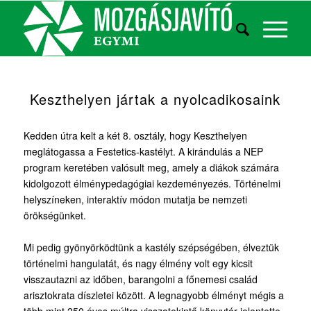
Keszthelyen jártak a nyolcadikosaink
Kedden útra kelt a két 8. osztály, hogy Keszthelyen
meglátogassa a Festetics-kastélyt. A kirándulás a NEP
program keretében valósult meg, amely a diákok számára
kidolgozott élménypedagógiai kezdeményezés. Történelmi
helyszíneken, interaktív módon mutatja be nemzeti
örökségünket.
Mi pedig gyönyörködtünk a kastély szépségében, élveztük
történelmi hangulatát, és nagy élmény volt egy kicsit
visszautazni az időben, barangolni a főnemesi család
arisztokrata díszletei között. A legnagyobb élményt mégis a