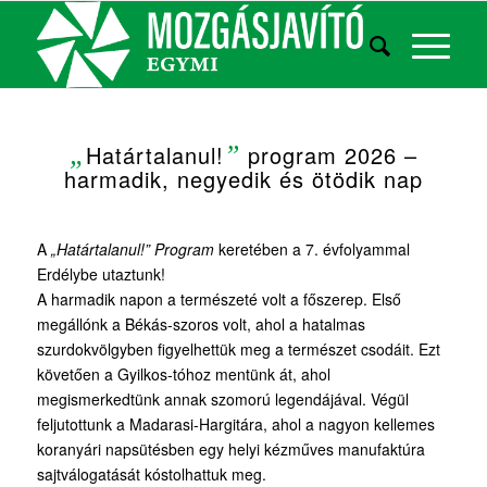
„
Határtalanul!
”
program 2026 –
harmadik, negyedik és ötödik nap
A
„Határtalanul!” Program
keretében a 7. évfolyammal
Erdélybe utaztunk!
A harmadik napon a természeté volt a főszerep. Első
megállónk a Békás-szoros volt, ahol a hatalmas
szurdokvölgyben figyelhettük meg a természet csodáit. Ezt
követően a Gyilkos-tóhoz mentünk át, ahol
megismerkedtünk annak szomorú legendájával. Végül
feljutottunk a Madarasi-Hargitára, ahol a nagyon kellemes
koranyári napsütésben egy helyi kézműves manufaktúra
sajtválogatását kóstolhattuk meg.