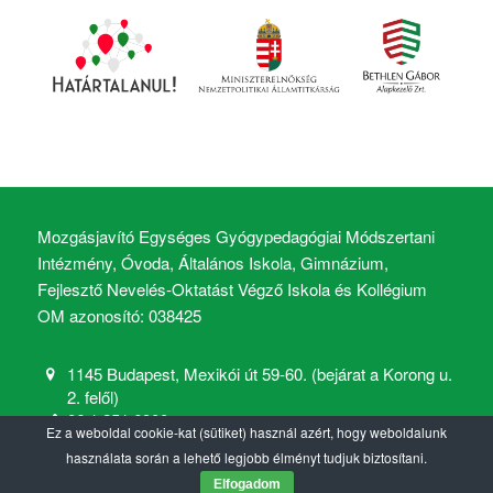
Mozgásjavító Egységes Gyógypedagógiai Módszertani
Intézmény, Óvoda, Általános Iskola, Gimnázium,
Fejlesztő Nevelés-Oktatást Végző Iskola és Kollégium
OM azonosító: 038425
1145 Budapest, Mexikói út 59-60. (bejárat a Korong u.
2. felől)
06 1 251 6900
Ez a weboldal cookie-kat (sütiket) használ azért, hogy weboldalunk
mozgasjavito@mozgasjavito.com
használata során a lehető legjobb élményt tudjuk biztosítani.
Elfogadom