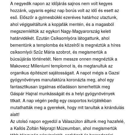
A negyedik napon az időjárás sajnos nem volt kegyes
hozzánk, ugyanis egész nap borús volt az idő és esett az
eső. Előszőr a gyimesbükki ezeréves határhoz utaztunk,
ahol végigsétáltunk a kopjafák mentén, és a magasból
megszemléltük az egykori Nagy-Magyarország keleti
határvidékét. Ezután Csíksomlyóra látogattunk, ahol
bementünk a templomba és közelről is megnéztük a híres
csíksomlyói Szűz Mária szobrot, és megismertük a
búcsújárás történetét. Nem messze onnen megnéztük a
Makovecz Milleniumi templomot is, és megtanultuk az
organikus építészet sajátosságait. A napot mégis a Gazsi
gyógynövényes manufaktúra koronázta meg, ahol egy
fantasztikusan izgalmas előadáson ismerhettük meg
Gáspár Hajnal munkásságát és a helyi gyógynövények
titkait. A nap végén pedig egy csoportos kvízjátékban
mutathatták meg a gyerekek, hogy mit tanultak a kirándulás
alatt!
Az utolsó napon egyedül a Válaszúton álltunk meg hazafelé,
a Kallós Zoltán Néprajzi Múzeumban, ahol megismertük
több tájegység népviseletét, eszközeit és berendezési