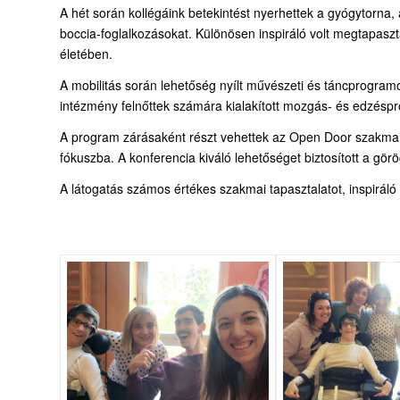
A hét során kollégáink betekintést nyerhettek a gyógytorna
boccia-foglalkozásokat. Különösen inspiráló volt megtapaszt
életében.
A mobilitás során lehetőség nyílt művészeti és táncprogramo
intézmény felnőttek számára kialakított mozgás- és edzéspr
A program zárásaként részt vehettek az Open Door szakmai 
fókuszba. A konferencia kiváló lehetőséget biztosított a g
A látogatás számos értékes szakmai tapasztalatot, inspiráló 