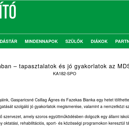
DÁSTÁR
MINDENNAPOK
SZÜLŐK
DIÁKOK
PART
ban – tapasztalatok és jó gyakorlatok az M
KA182-SPO
áink, Gasparicsné Csillag Ágnes és Fazekas Bianka egy hetet tölthet
gatását szolgáló jó gyakorlatok megismerése, valamint a nemzetközi sz
ő szervezet, amely szoros együttműködésben dolgozik egy állami iskolá
 oktatási, rehabilitációs, sport- és közösségi programokon keresztül 