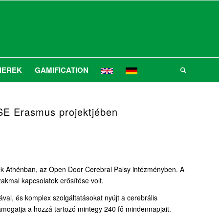
NEREK
GAMIFICATION
DSE Erasmus projektjében
tek Athénban, az Open Door Cerebral Palsy intézményben. A
akmai kapcsolatok erősítése volt.
val, és komplex szolgáltatásokat nyújt a cerebrális
támogatja a hozzá tartozó mintegy 240 fő mindennapjait.