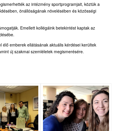
egismerhették az intézmény sportprogramjait, köztük a
fejlődésében, önállóságának növelésében és közösségi
mogatják. Emellett kollégáink betekintést kaptak az
ödésébe.
 élő emberek ellátásának aktuális kérdései kerültek
alamint új szakmai szemléletek megismerésére.