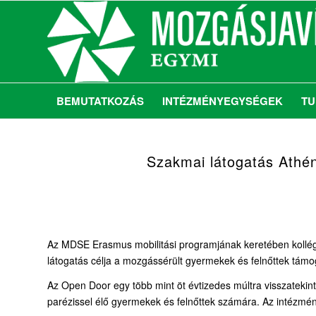
BEMUTATKOZÁS
INTÉZMÉNYEGYSÉGEK
TU
Szakmai látogatás Athén
Az MDSE Erasmus mobilitási programjának keretében kollég
látogatás célja a mozgássérült gyermekek és felnőttek támo
Az Open Door egy több mint öt évtizedes múltra visszatekint
parézissel élő gyermekek és felnőttek számára. Az intézmény