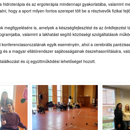
, a hidroterápia és az ergoterápia mindennapi gyakorlatába, valamint m
alni, hogy a sport milyen fontos szerepet tölt be a résztvevők fizikai 
k megfigyelésére is, amelyek a készségfejlesztést és az önkifejezést tá
ogramjaiba, valamint a lakhatást segítő közösségi szolgáltatások műk
konferenciasorozatának egyik eseményén, ahol a cerebrális parézissel
örög és a magyar ellátórendszer sajátosságainak összehasonlítására, v
találkozást és új együttműködési lehetőséget hozott.