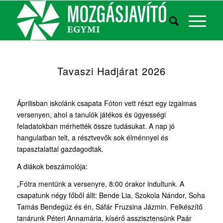
Tavaszi Hadjárat 2026
Áprilisban iskolánk csapata Fóton vett részt egy izgalmas
versenyen, ahol a tanulók játékos és ügyességi
feladatokban mérhették össze tudásukat. A nap jó
hangulatban telt, a résztvevők sok élménnyel és
tapasztalattal gazdagodtak.
A diákok beszámolója:
„Fótra mentünk a versenyre, 8:00 órakor indultunk. A
csapatunk négy főből állt: Bende Lia, Szokola Nándor, Soha
Tamás Bendegúz és én, Sáfár Fruzsina Jázmin. Felkészítő
tanárunk Péteri Annamária, kísérő asszisztensünk Paár