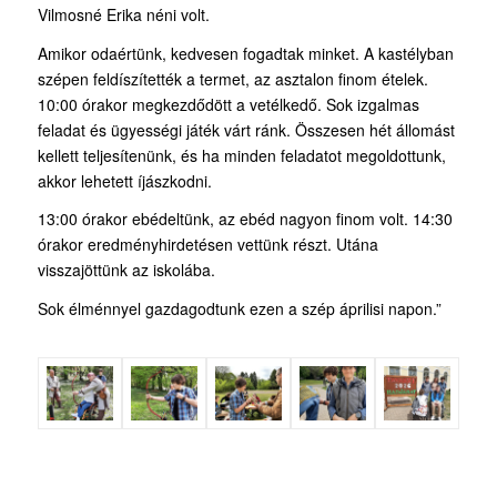
Vilmosné Erika néni volt.
Amikor odaértünk, kedvesen fogadtak minket. A kastélyban
szépen feldíszítették a termet, az asztalon finom ételek.
10:00 órakor megkezdődött a vetélkedő. Sok izgalmas
feladat és ügyességi játék várt ránk. Összesen hét állomást
kellett teljesítenünk, és ha minden feladatot megoldottunk,
akkor lehetett íjászkodni.
13:00 órakor ebédeltünk, az ebéd nagyon finom volt. 14:30
órakor eredményhirdetésen vettünk részt. Utána
visszajöttünk az iskolába.
Sok élménnyel gazdagodtunk ezen a szép áprilisi napon.”