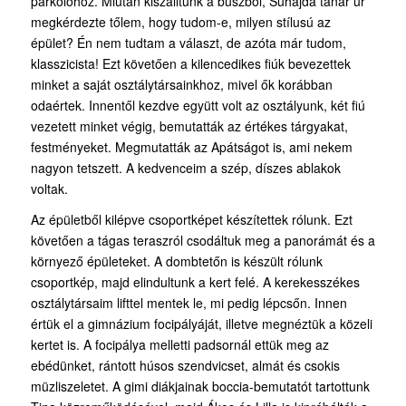
parkolóhoz. Miután kiszálltunk a buszból, Suhajda tanár úr
megkérdezte tőlem, hogy tudom-e, milyen stílusú az
épület? Én nem tudtam a választ, de azóta már tudom,
klasszicista! Ezt követően a kilencedikes fiúk bevezettek
minket a saját osztálytársainkhoz, mivel ők korábban
odaértek. Innentől kezdve együtt volt az osztályunk, két fiú
vezetett minket végig, bemutatták az értékes tárgyakat,
festményeket. Megmutatták az Apátságot is, ami nekem
nagyon tetszett. A kedvenceim a szép, díszes ablakok
voltak.
Az épületből kilépve csoportképet készítettek rólunk. Ezt
követően a tágas teraszról csodáltuk meg a panorámát és a
környező épületeket. A dombtetőn is készült rólunk
csoportkép, majd elindultunk a kert felé. A kerekesszékes
osztálytársaim lifttel mentek le, mi pedig lépcsőn. Innen
értük el a gimnázium focipályáját, illetve megnéztük a közeli
kertet is. A focipálya melletti padsornál ettük meg az
ebédünket, rántott húsos szendvicset, almát és csokis
müzliszeletet. A gimi diákjainak boccia-bemutatót tartottunk