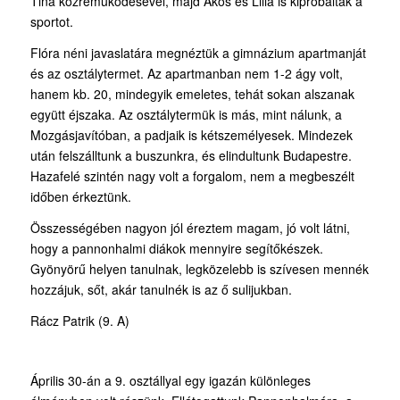
Tina közreműködésével, majd Ákos és Lilla is kipróbálták a
sportot.
Flóra néni javaslatára megnéztük a gimnázium apartmanját
és az osztálytermet. Az apartmanban nem 1-2 ágy volt,
hanem kb. 20, mindegyik emeletes, tehát sokan alszanak
együtt éjszaka. Az osztálytermük is más, mint nálunk, a
Mozgásjavítóban, a padjaik is kétszemélyesek. Mindezek
után felszálltunk a buszunkra, és elindultunk Budapestre.
Hazafelé szintén nagy volt a forgalom, nem a megbeszélt
időben érkeztünk.
Összességében nagyon jól éreztem magam, jó volt látni,
hogy a pannonhalmi diákok mennyire segítőkészek.
Gyönyörű helyen tanulnak, legközelebb is szívesen mennék
hozzájuk, sőt, akár tanulnék is az ő sulijukban.
Rácz Patrik (9. A)
Április 30-án a 9. osztállyal egy igazán különleges