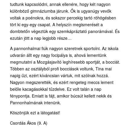
tudtunk kapcsolódni, annak ellenére, hogy két nagyon
különböző gimnáziumba járunk. Ők is ugyanúgy vevők
voltak a poénokra, és sokszor percekig tartó röhögésben
tört ki egy-egy csapat. A helyszín megismerését a
dombtetőn végeztük egy szemkápráztató panorámával. És
ezután jött a nap legjobb része…
A pannonhalmai fiúk nagyon szeretnek sportolni. Az iskola
udvarán állt egy nagy focipálya is, ahová lementünk
megmutatni a Mozgásjavító leghíresebb sportját, a bocciát.
Többen az osztályból profi bocciások voltunk, Tina mai
napig űzi, ezért kíváncsian vártuk, mit szólnak hozzá.
Nagyon megszerették, és ezért rengeteg meccs lement
belőle kacagásokkal tűzdelve. Ez volt talán a nap
fénypontja. Emiatt is fájt, amikor búcsút kellett nekik és
Pannonhalmának intenünk.
Köszönjük ezt a látogatást!
Csordás Ákos (9. A)