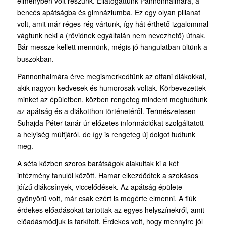
élményben volt részünk. Ellátogattunk Pannonhalmára, a
bencés apátságba és gimnáziumba. Ez egy olyan pillanat
volt, amit már réges-rég vártunk, így hát érthető izgalommal
vágtunk neki a (rövidnek egyáltalán nem nevezhető) útnak.
Bár messze kellett mennünk, mégis jó hangulatban ültünk a
buszokban.
Pannonhalmára érve megismerkedtünk az ottani diákokkal,
akik nagyon kedvesek és humorosak voltak. Körbevezettek
minket az épületben, közben rengeteg mindent megtudtunk
az apátság és a diákotthon történetéről. Természetesen
Suhajda Péter tanár úr előzetes információkat szolgáltatott
a helyiség múltjáról, de így is rengeteg új dolgot tudtunk
meg.
A séta közben szoros barátságok alakultak ki a két
intézmény tanulói között. Hamar elkezdődtek a szokásos
jóízű diákcsínyek, viccelődések. Az apátság épülete
gyönyörű volt, már csak ezért is megérte elmenni. A fiúk
érdekes előadásokat tartottak az egyes helyszínekről, amit
előadásmódjuk is tarkított. Érdekes volt, hogy mennyire jól