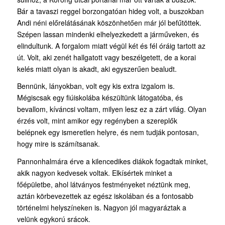
Bár a tavaszi reggel borzongatóan hideg volt, a buszokban
Andi néni előrelátásának köszönhetően már jól befűtöttek.
Szépen lassan mindenki elhelyezkedett a járműveken, és
elindultunk. A forgalom miatt végül két és fél óráig tartott az
út. Volt, aki zenét hallgatott vagy beszélgetett, de a korai
kelés miatt olyan is akadt, aki egyszerűen bealudt.
Bennünk, lányokban, volt egy kis extra izgalom is.
Mégiscsak egy fiúiskolába készültünk látogatóba, és
bevallom, kíváncsi voltam, milyen lesz ez a zárt világ. Olyan
érzés volt, mint amikor egy regényben a szereplők
belépnek egy ismeretlen helyre, és nem tudják pontosan,
hogy mire is számítsanak.
Pannonhalmára érve a kilencedikes diákok fogadtak minket,
akik nagyon kedvesek voltak. Elkísértek minket a
főépületbe, ahol látványos festményeket néztünk meg,
aztán körbevezettek az egész iskolában és a fontosabb
történelmi helyszíneken is. Nagyon jól magyaráztak a
velünk egykorú srácok.