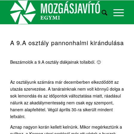
A 9.A osztály pannonhalmi kirándulása
Beszámolók a 9.A osztály diákjainak tollaiból. 🙂
Az osztályunk számára már decemberben elkezdődött az
utazás szervezése. A tanárainknak nem volt könnyű dolga a
sok lemondás és az időpontok változtatása miatt, ráadásul
nálunk az akadálymentesség nem csak egy szempont,
hanem alapfeltétel. Végül április 30-ra sikerült mindent
lefixálni.
Aznap nagyon korán kellett kelnünk. Mikor megérkeztünk a
sulihoz, a Korong utcai portánál már ott vártak a buszok.