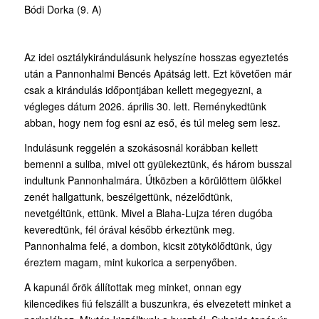
Bódi Dorka (9. A)
Az idei osztálykirándulásunk helyszíne hosszas egyeztetés
után a Pannonhalmi Bencés Apátság lett. Ezt követően már
csak a kirándulás időpontjában kellett megegyezni, a
végleges dátum 2026. április 30. lett. Reménykedtünk
abban, hogy nem fog esni az eső, és túl meleg sem lesz.
Indulásunk reggelén a szokásosnál korábban kellett
bemenni a suliba, mivel ott gyülekeztünk, és három busszal
indultunk Pannonhalmára. Útközben a körülöttem ülőkkel
zenét hallgattunk, beszélgettünk, nézelődtünk,
nevetgéltünk, ettünk. Mivel a Blaha-Lujza téren dugóba
keveredtünk, fél órával később érkeztünk meg.
Pannonhalma felé, a dombon, kicsit zötykölődtünk, úgy
éreztem magam, mint kukorica a serpenyőben.
A kapunál őrök állítottak meg minket, onnan egy
kilencedikes fiú felszállt a buszunkra, és elvezetett minket a