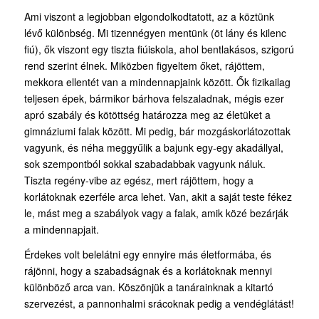
Ami viszont a legjobban elgondolkodtatott, az a köztünk
lévő különbség. Mi tizennégyen mentünk (öt lány és kilenc
fiú), ők viszont egy tiszta fiúiskola, ahol bentlakásos, szigorú
rend szerint élnek. Miközben figyeltem őket, rájöttem,
mekkora ellentét van a mindennapjaink között. Ők fizikailag
teljesen épek, bármikor bárhova felszaladnak, mégis ezer
apró szabály és kötöttség határozza meg az életüket a
gimnáziumi falak között. Mi pedig, bár mozgáskorlátozottak
vagyunk, és néha meggyűlik a bajunk egy-egy akadállyal,
sok szempontból sokkal szabadabbak vagyunk náluk.
Tiszta regény-vibe az egész, mert rájöttem, hogy a
korlátoknak ezerféle arca lehet. Van, akit a saját teste fékez
le, mást meg a szabályok vagy a falak, amik közé bezárják
a mindennapjait.
Érdekes volt belelátni egy ennyire más életformába, és
rájönni, hogy a szabadságnak és a korlátoknak mennyi
különböző arca van. Köszönjük a tanárainknak a kitartó
szervezést, a pannonhalmi srácoknak pedig a vendéglátást!