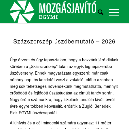
Százszorszép úszóbemutató – 2026
Úgy érzem és úgy tapasztalom, hogy a hozzánk járó diákok
körében a „Százszorszép” talán az egyik legnépszerűbb
úszóverseny. Ennek magyarázata egyszerű: már csak
néhány nap, és kezdetét veszi a vakáció, előtte azonban
még sok tehetséges növendékünk megmutathatta, mennyit
erősödött és fejlődött úszástudása az elmúlt tanév során.
Nagy öröm számunkra, hogy iskolánk tanulóin kívül, évről-
évre egyre többen képviselik, erősítik a Zuglói Benedek
Elek EGYMI úszócsapatát.
A kihívás és a cél mindenki számára ugyanaz: 11 méter