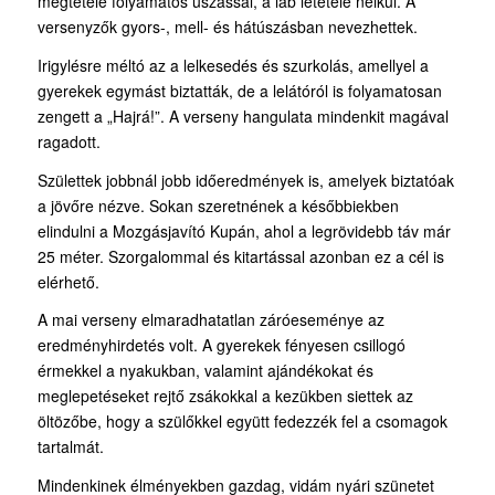
megtétele folyamatos úszással, a láb letétele nélkül. A
versenyzők gyors-, mell- és hátúszásban nevezhettek.
Irigylésre méltó az a lelkesedés és szurkolás, amellyel a
gyerekek egymást biztatták, de a lelátóról is folyamatosan
zengett a „Hajrá!”. A verseny hangulata mindenkit magával
ragadott.
Születtek jobbnál jobb időeredmények is, amelyek biztatóak
a jövőre nézve. Sokan szeretnének a későbbiekben
elindulni a Mozgásjavító Kupán, ahol a legrövidebb táv már
25 méter. Szorgalommal és kitartással azonban ez a cél is
elérhető.
A mai verseny elmaradhatatlan záróeseménye az
eredményhirdetés volt. A gyerekek fényesen csillogó
érmekkel a nyakukban, valamint ajándékokat és
meglepetéseket rejtő zsákokkal a kezükben siettek az
öltözőbe, hogy a szülőkkel együtt fedezzék fel a csomagok
tartalmát.
Mindenkinek élményekben gazdag, vidám nyári szünetet