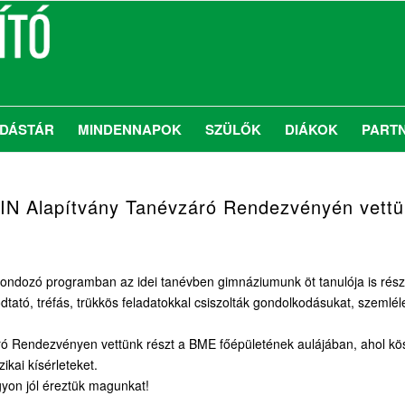
DÁSTÁR
MINDENNAPOK
SZÜLŐK
DIÁKOK
PART
N Alapítvány Tanévzáró Rendezvényén vettü
gondozó programban az idei tanévben gimnáziumunk öt tanulója is rész
dtató, tréfás, trükkös feladatokkal csiszolták gondolkodásukat, szeml
ró Rendezvényen vettünk részt a BME főépületének aulájában, ahol kös
zikai kísérleteket.
gyon jól éreztük magunkat!