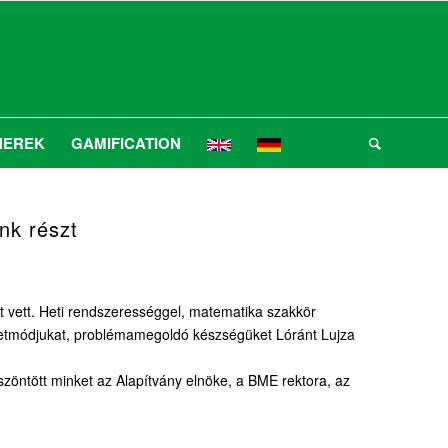
NEREK
GAMIFICATION
nk részt
t vett. Heti rendszerességgel, matematika szakkör
életmódjukat, problémamegoldó készségüket Lóránt Lujza
zöntött minket az Alapítvány elnöke, a BME rektora, az