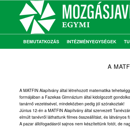
BEMUTATKOZÁS
INTÉZMÉNYEGYSÉGEK
TU
A MATFI
A MATFIN Alapítvány által létrehozott matematika tehetség
formájában a Fazekas Gimnázium által kidolgozott gondolko
tanárnő vezetésével, mindeközben pedig jól szórakoztak!
Június 12-én a MATFIN Alapítvány által szervezett Tanévzá
elmúlt tanévről láthattunk filmes összeállítást, és látványos fi
A pazar állófogadásról sajnos nem készítettünk fotót, de na