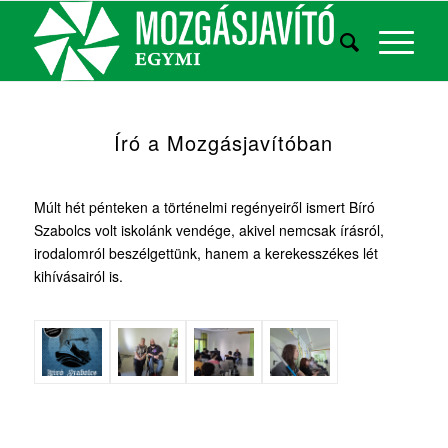
Író a Mozgásjavítóban
Múlt hét pénteken a történelmi regényeiről ismert Bíró
Szabolcs volt iskolánk vendége, akivel nemcsak írásról,
irodalomról beszélgettünk, hanem a kerekesszékes lét
kihívásairól is.