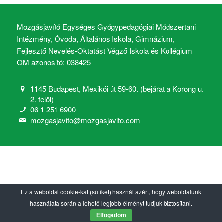
Mozgásjavító Egységes Gyógypedagógiai Módszertani
Intézmény, Óvoda, Általános Iskola, Gimnázium,
Fejlesztő Nevelés-Oktatást Végző Iskola és Kollégium
OM azonosító: 038425
1145 Budapest, Mexikói út 59-60. (bejárat a Korong u.
2. felől)
06 1 251 6900
mozgasjavito@mozgasjavito.com
Ez a weboldal cookie-kat (sütiket) használ azért, hogy weboldalunk
használata során a lehető legjobb élményt tudjuk biztosítani.
Elfogadom