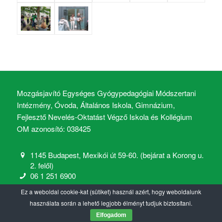
Mozgásjavító Egységes Gyógypedagógiai Módszertani
Intézmény, Óvoda, Általános Iskola, Gimnázium,
Fejlesztő Nevelés-Oktatást Végző Iskola és Kollégium
OM azonosító: 038425
1145 Budapest, Mexikói út 59-60. (bejárat a Korong u.
2. felől)
06 1 251 6900
mozgasjavito@mozgasjavito.com
Ez a weboldal cookie-kat (sütiket) használ azért, hogy weboldalunk
használata során a lehető legjobb élményt tudjuk biztosítani.
Elfogadom