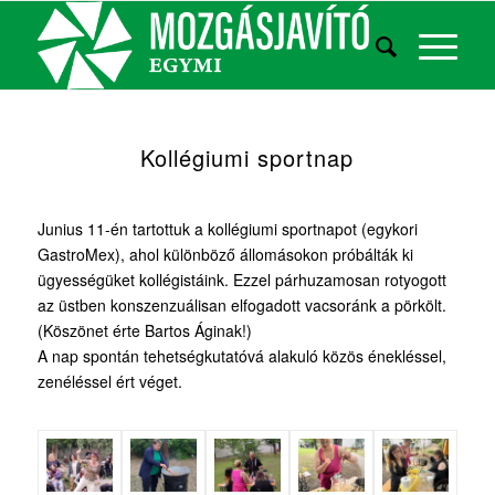
Kollégiumi sportnap
Junius 11-én tartottuk a kollégiumi sportnapot (egykori
GastroMex), ahol különböző állomásokon próbálták ki
ügyességüket kollégistáink. Ezzel párhuzamosan rotyogott
az üstben konszenzuálisan elfogadott vacsoránk a pörkölt.
(Köszönet érte Bartos Áginak!)
A nap spontán tehetségkutatóvá alakuló közös énekléssel,
zenéléssel ért véget.