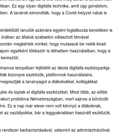
kban. Ez egy olyan digitális technika, amit úgy gondolom,
ben. A tanárok elmondták, hogy a Covid-helyzet náluk is
érdeklődő tanulók számára egyéni foglalkozás keretében is
r órában az általuk szabadon választott témával
pontán megkértek minket, hogy mutassuk be nekik kicsit
 napon egyéként többször is láthattam használatban, hogy a
 keresztül.
ohamos tempóban fejlődött az iskola digitális eszközparkja.
ották bizonyos eszközök, platformok használatára,
 megosztják a tananyagot a diákokokkal, kollégákkal.
be és loptak el digitális eszközöket. Most több, az előbb
ég gyakori probléma Németországban, mert sajnos a bűnözők
tére. Ez a nap már eleve nem volt könnyű a diákoknak,
et az osztályokba, bár a leggyakrabban használt eszközük,
 a rendszer karbantartásával, valamint az adminisztrációval.