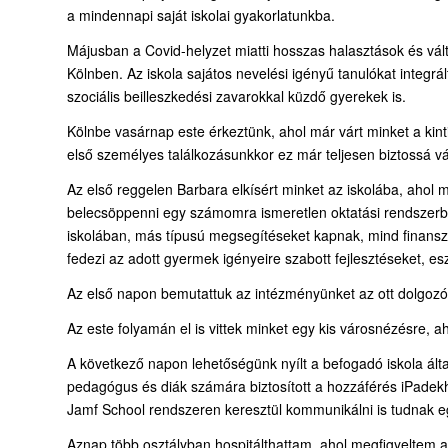
a mindennapi saját iskolai gyakorlatunkba.
Májusban a Covid-helyzet miatti hosszas halasztások és v
Kölnben. Az iskola sajátos nevelési igényű tanulókat integr
szociális beilleszkedési zavarokkal küzdő gyerekek is.
Kölnbe vasárnap este érkeztünk, ahol már várt minket a kinti
első személyes találkozásunkkor ez már teljesen biztossá vá
Az első reggelen Barbara elkísért minket az iskolába, ahol 
belecsöppenni egy számomra ismeretlen oktatási rendszerbe
iskolában, más típusú megsegítéseket kapnak, mind finanszíro
fedezi az adott gyermek igényeire szabott fejlesztéseket, es
Az első napon bemutattuk az intézményünket az ott dolgozó
Az este folyamán el is vittek minket egy kis városnézésre, a
A következő napon lehetőségünk nyílt a befogadó iskola á
pedagógus és diák számára biztosított a hozzáférés iPadekh
Jamf School rendszeren keresztül kommunikálni is tudnak 
Aznap több osztályban hospitálthattam, ahol megfigyeltem a 