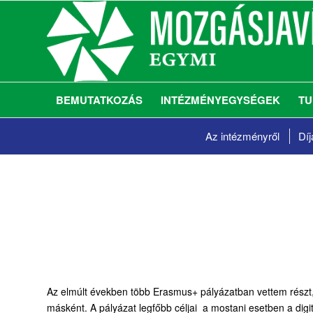
BEMUTATKOZÁS
INTÉZMÉNYEGYSÉGEK
TU
Az intézményről
Díj
Az elmúlt években több Erasmus+ pályázatban vettem részt,
másként. A pályázat legfőbb céljai a mostani esetben a digi