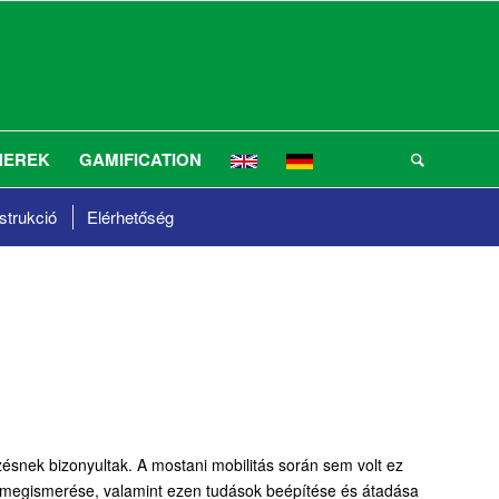
NEREK
GAMIFICATION
trukció
Elérhetőség
ésnek bizonyultak. A mostani mobilitás során sem volt ez
tok megismerése, valamint ezen tudások beépítése és átadása