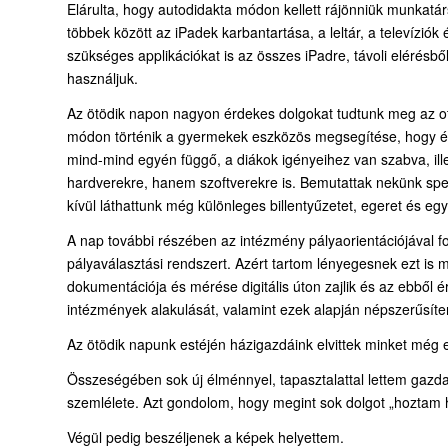
Elárulta, hogy autodidakta módon kellett rájönniük munkatár
többek között az iPadek karbantartása, a leltár, a televíziók
szükséges applikációkat is az összes iPadre, távoli elérésből
használjuk.
Az ötödik napon nagyon érdekes dolgokat tudtunk meg az ott d
módon történik a gyermekek eszközös megsegítése, hogy épí
mind-mind egyén függő, a diákok igényeihez van szabva, ill
hardverekre, hanem szoftverekre is. Bemutattak nekünk speci
kívül láthattunk még különleges billentyűzetet, egeret és e
A nap további részében az intézmény pályaorientációjával f
pályaválasztási rendszert. Azért tartom lényegesnek ezt is
dokumentációja és mérése digitális úton zajlik és az ebből
intézmények alakulását, valamint ezek alapján népszerűsít
Az ötödik napunk estéjén házigazdáink elvittek minket még e
Összeségében sok új élménnyel, tapasztalattal lettem gazdag
szemlélete. Azt gondolom, hogy megint sok dolgot „hoztam 
Végül pedig beszéljenek a képek helyettem.