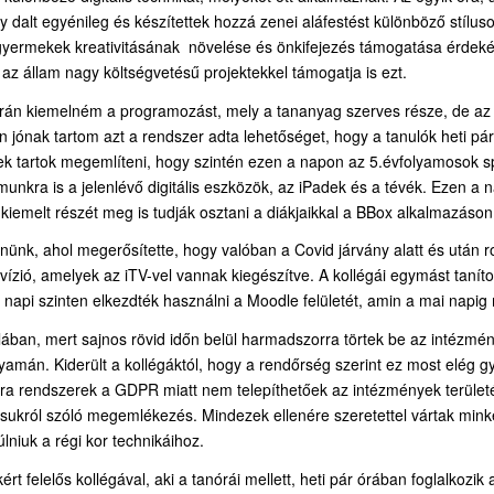
dalt egyénileg és készítettek hozzá zenei aláfestést különböző stíluso
 gyermekek kreativitásának növelése és önkifejezés támogatása érdeké
 az állam nagy költségvetésű projektekkel támogatja is ezt.
rán kiemelném a programozást, mely a tananyag szerves része, de az 
n jónak tartom azt a rendszer adta lehetőséget, hogy a tanulók heti pá
nek tartok megemlíteni, hogy szintén ezen a napon az 5.évfolyamosok s
munkra is a jelenlévő digitális eszközök, az iPadek és a tévék. Ezen a
kiemelt részét meg is tudják osztani a diákjaikkal a BBox alkalmazáson
nünk, ahol megerősítette, hogy valóban a Covid járvány alatt és után r
ízió, amelyek az iTV-vel vannak kiegészítve. A kollégái egymást tanít
 napi szinten elkezdték használni a Moodle felületét, amin a mai napig
lában, mert sajnos rövid időn belül harmadszorra törtek be az intézmény
a folyamán. Kiderült a kollégáktól, hogy a rendőrség szerint ez most el
amera rendszerek a GDPR miatt nem telepíthetőek az intézmények terüle
osukról szóló megemlékezés. Mindezek ellenére szeretettel vártak mink
úlniuk a régi kor technikáihoz.
 felelős kollégával, aki a tanórái mellett, heti pár órában foglalkozik