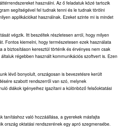
ttérrendszereket használni. Az ő feladatuk közé tartozik
gram segítségével fel tudnak tenni és le tudnak törölni
 milyen applikációkat használnak. Ezeket szinte mi is mindet
sát végzik. Itt beszéltek részletesen arról, hogy milyen
át. Fontos kiemelni, hogy természetesen ezek használata
a a biztosításon keresztül történik és érvényes nem csak
y általuk régebben használt kommunikációs szoftvert is. Ezen
nk lévő bonyolult, országosan is bevezetésre került
ődésére szabott rendszerről van szó, melynek
uló diákok igényeihez igazítani a különböző felsőoktatási
ák tanításhoz való hozzáállása, a gyerekek másfajta
sik ország oktatási rendszerének egy apró szegmensébe.