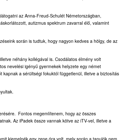
eglátogatni az Anna-Freud-Schulét Németországban,
áskorlátozott, autizmus spektrum zavarral élő, valamint
lezéseink során is tudtuk, hogy nagyon kedves a hölgy, de az
lletve néhány kollégával is. Csodálatos élmény volt
átos nevelési igényű gyermekek helyzete egy német
apnak a sérültségi fokuktól függetlenül, illetve a biztosítás
yultak.
smerésére. Fontos megemlítenem, hogy az összes
nak. Az iPadek össze vannak kötve az iTV-vel, illetve a
 amit kiemelnék egy zene óra volt, mely során a tanulók nem