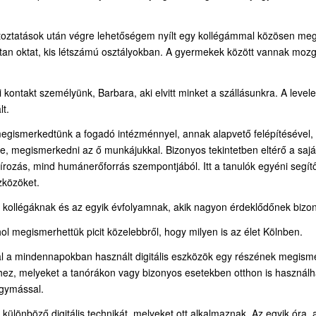
áltoztatások után végre lehetőségem nyílt egy kollégámmal közösen m
áltan oktat, kis létszámú osztályokban. A gyermekek között vannak mozg
 kontakt személyünk, Barbara, aki elvitt minket a szállásunkra. A leve
lt.
megismerkedtünk a fogadó intézménnyel, annak alapvető felépítésével, i
, megismerkedni az ő munkájukkal. Bizonyos tekintetben eltérő a saj
zás, mind humánerőforrás szempontjából. Itt a tanulók egyéni segítőt k
zközöket.
 kollégáknak és az egyik évfolyamnak, akik nagyon érdeklődőnek bizon
hol megismerhettük picit közelebbről, hogy milyen is az élet Kölnben.
ltal a mindennapokban használt digitális eszközök egy részének megi
ez, melyeket a tanórákon vagy bizonyos esetekben otthon is használhat
egymással.
különböző digitális technikát, melyeket ott alkalmaznak. Az egyik óra,