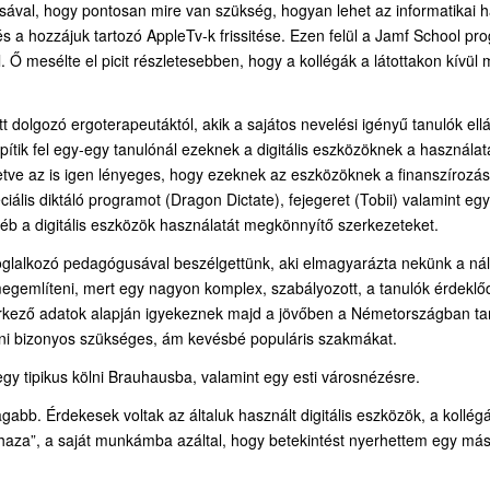
sával, hogy pontosan mire van szükség, hogyan lehet az informatikai há
 és a hozzájuk tartozó AppleTv-k frissitése. Ezen felül a Jamf School pro
. Ő mesélte el picit részletesebben, hogy a kollégák a látottakon kívül
olgozó ergoterapeutáktól, akik a sajátos nevelési igényű tanulók ellátá
tik fel egy-egy tanulónál ezeknek a digitális eszközöknek a használat
etve az is igen lényeges, hogy ezeknek az eszközöknek a finanszírozás
ális diktáló programot (Dragon Dictate), fejegeret (Tobii) valamint eg
gyéb a digitális eszközök használatát megkönnyítő szerkezeteket.
oglalkozó pedagógusával beszélgettünk, aki elmagyarázta nekünk a nálu
 megemlíteni, mert egy nagyon komplex, szabályozott, a tanulók érdekl
 érkező adatok alapján igyekeznek majd a jövőben a Németországban tan
eni bizonyos szükséges, ám kevésbé populáris szakmákat.
gy tipikus kölni Brauhausba, valamint egy esti városnézésre.
abb. Érdekesek voltak az általuk használt digitális eszközök, a kollég
haza”, a saját munkámba azáltal, hogy betekintést nyerhettem egy má