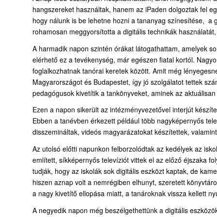
hangszereket használtak, hanem az iPaden dolgoztak fel egy 
hogy nálunk is be lehetne hozni a tananyag színesítése, a
rohamosan meggyorsította a digitális technikák használatát,
A harmadik napon szintén órákat látogathattam, amelyek so
elérhető ez a tevékenység, már egészen fiatal kortól. Nagyo
foglalkozhatnak tanórai keretek között. Amit még lényeges
Magyarországot és Budapestet, így jó szolgálatot tettek szá
pedagógusok kivetítik a tankönyveket, aminek az aktuálisan 
Ezen a napon sikerült az intézményvezetővel interjút készíte
Ebben a tanévben érkezett például több nagyképernyős telev
disszemináltak, videós magyarázatokat készítettek, valamint
Az utolsó előtti napunkon felborzolódtak az kedélyek az isko
említett, síkképernyős televíziót vittek el az előző éjszak
tudják, hogy az iskolák sok digitális eszközt kaptak, de k
hiszen aznap volt a nemrégiben elhunyt, szeretett könyvtár
a nagy kivetítő ellopása miatt, a tanároknak vissza kellett ny
A negyedik napon még beszélgethettünk a digitális eszközökért