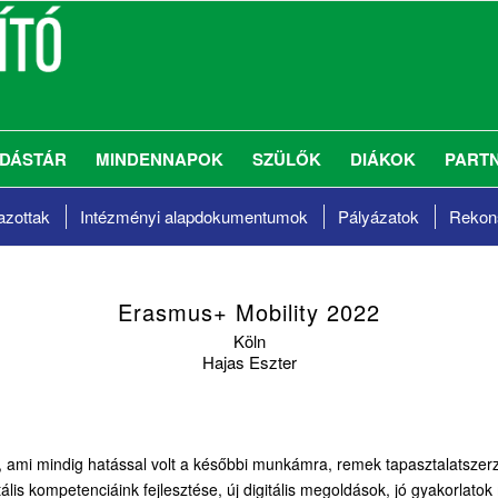
DÁSTÁR
MINDENNAPOK
SZÜLŐK
DIÁKOK
PART
azottak
Intézményi alapdokumentumok
Pályázatok
Rekons
Erasmus+ Mobility 2022
Köln
Hajas Eszter
 ami mindig hatással volt a későbbi munkámra, remek tapasztalatszerz
tális kompetenciáink fejlesztése, új digitális megoldások, jó gyakorla