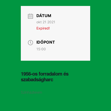
DÁTUM
okt 21 2021
Expired!
IDŐPONT
15:00
1956-os forradalom és
szabadságharc
Színházterem