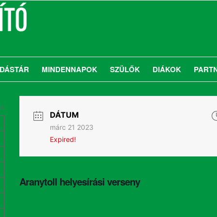
DÁSTÁR
MINDENNAPOK
SZÜLŐK
DIÁKOK
PART
us
DÁTUM
márc 21 2023
Expired!
Aranytoll helyesírási verseny