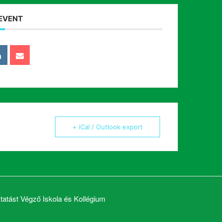
 EVENT
+ iCal / Outlook export
atást Végző Iskola és Kollégium