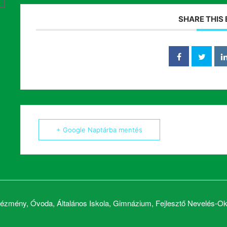
SHARE THIS
+ Google Naptárba mentés
zmény, Óvoda, Általános Iskola, Gimnázium, Fejlesztő Nevelés-Okt