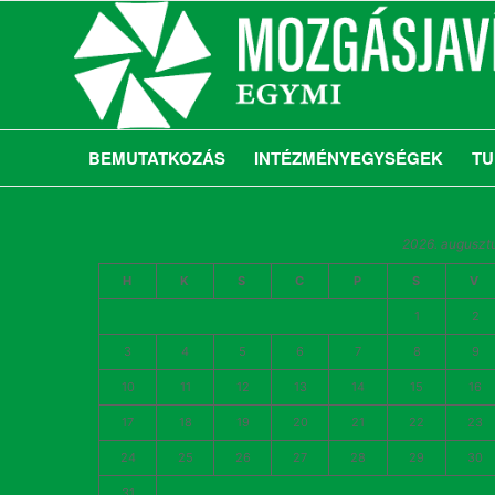
BEMUTATKOZÁS
INTÉZMÉNYEGYSÉGEK
TU
2026. auguszt
H
K
S
C
P
S
V
1
2
3
4
5
6
7
8
9
10
11
12
13
14
15
16
17
18
19
20
21
22
23
24
25
26
27
28
29
30
31