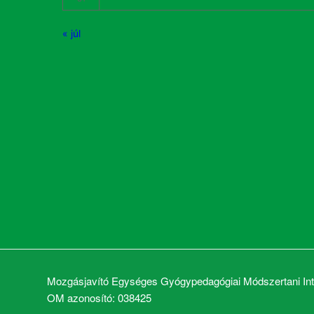
« júl
Mozgásjavító Egységes Gyógypedagógiai Módszertani Inté
OM azonosító: 038425