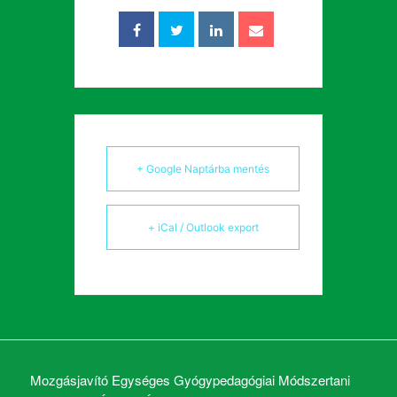
+ Google Naptárba mentés
+ iCal / Outlook export
Mozgásjavító Egységes Gyógypedagógiai Módszertani