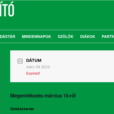
DÁSTÁR
MINDENNAPOK
SZÜLŐK
DIÁKOK
PART
us
DÁTUM
márc 09 2023
Expired!
Megemlékezés március 15-ről
Színházterem