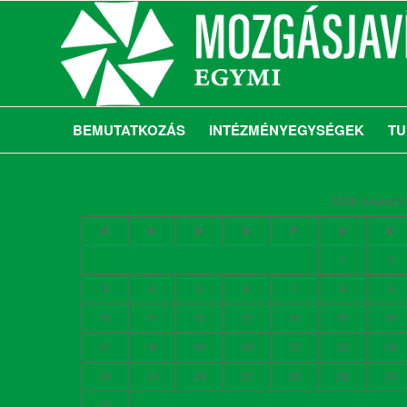
BEMUTATKOZÁS
INTÉZMÉNYEGYSÉGEK
TU
2026. auguszt
H
K
S
C
P
S
V
1
2
3
4
5
6
7
8
9
10
11
12
13
14
15
16
17
18
19
20
21
22
23
24
25
26
27
28
29
30
31