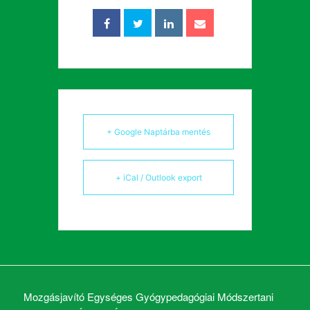
+ Google Naptárba mentés
+ iCal / Outlook export
Mozgásjavító Egységes Gyógypedagógiai Módszertani