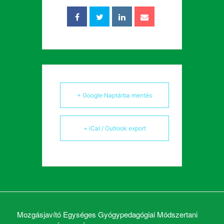
+ Google Naptárba mentés
+ iCal / Outlook export
Mozgásjavító Egységes Gyógypedagógiai Módszertani