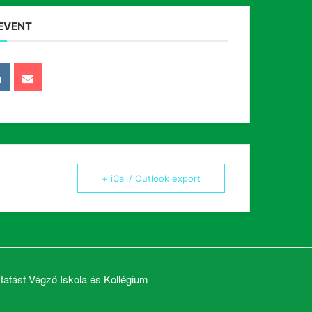
 EVENT
+ iCal / Outlook export
atást Végző Iskola és Kollégium