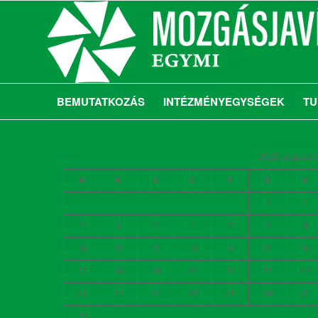
BEMUTATKOZÁS
INTÉZMÉNYEGYSÉGEK
TU
2026. auguszt
H
K
S
C
P
S
V
1
2
3
4
5
6
7
8
9
10
11
12
13
14
15
16
17
18
19
20
21
22
23
24
25
26
27
28
29
30
31