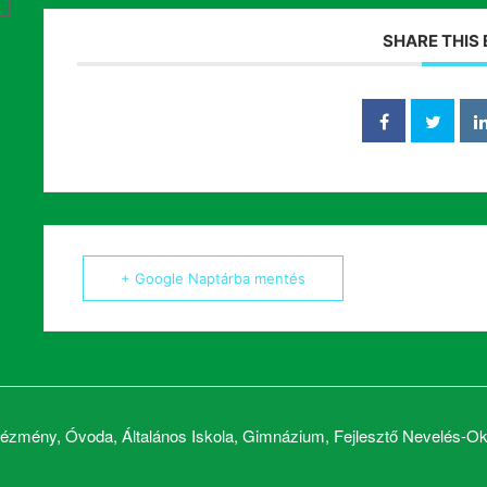
SHARE THIS
+ Google Naptárba mentés
zmény, Óvoda, Általános Iskola, Gimnázium, Fejlesztő Nevelés-Okt