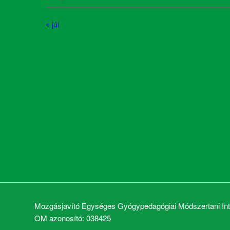
« júl
Mozgásjavító Egységes Gyógypedagógiai Módszertani Inté
OM azonosító: 038425