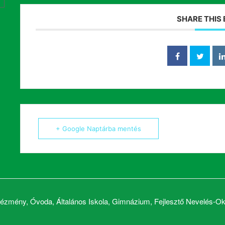
SHARE THIS
+ Google Naptárba mentés
zmény, Óvoda, Általános Iskola, Gimnázium, Fejlesztő Nevelés-Okt