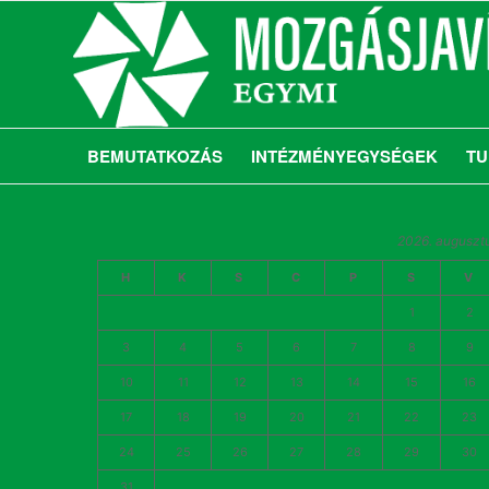
BEMUTATKOZÁS
INTÉZMÉNYEGYSÉGEK
TU
2026. auguszt
H
K
S
C
P
S
V
1
2
3
4
5
6
7
8
9
10
11
12
13
14
15
16
17
18
19
20
21
22
23
24
25
26
27
28
29
30
31