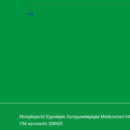
« júl
Mozgásjavító Egységes Gyógypedagógiai Módszertani Inté
OM azonosító: 038425