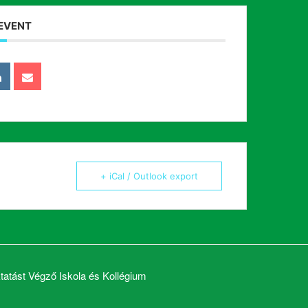
 EVENT
+ iCal / Outlook export
atást Végző Iskola és Kollégium