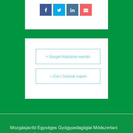
+ Google Naptárba mentés
+ iCal / Outlook export
Mozgásjavító Egységes Gyógypedagógiai Módszertani