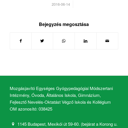
/
2016-06-14
Bejegyzés megosztása
Mozgásjavító Egységes Gyógypedagógiai Módszertani
Intézmény, Óvoda, Általános Iskola, Gimnázium,
Fejlesztő Nevelés-Oktatást Végző Iskola és Kollégium
OM azonosító: 038425
1145 Budapest, Mexikói út 59-60. (bejárat a Korong u.