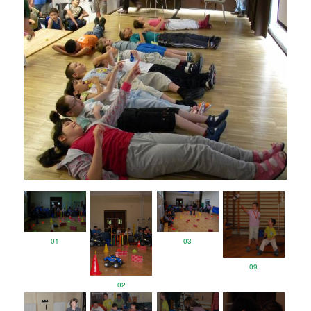
01
03
09
02