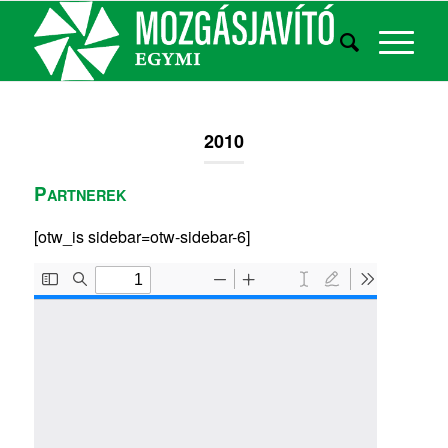
2010
P
ARTNEREK
[otw_is sidebar=otw-sidebar-6]