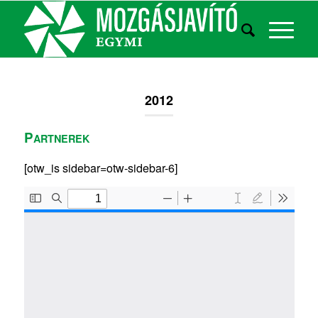
2012
P
ARTNEREK
[otw_is sidebar=otw-sidebar-6]