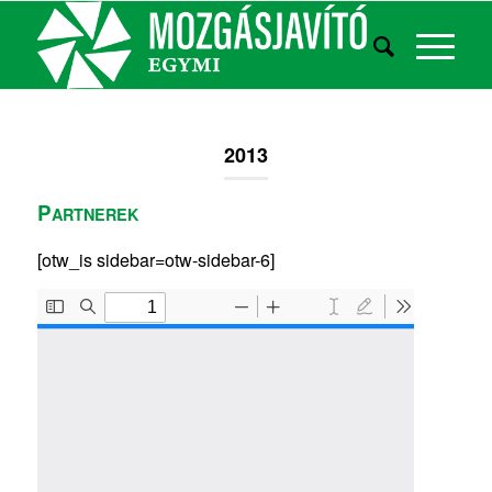
2013
P
ARTNEREK
[otw_is sidebar=otw-sidebar-6]