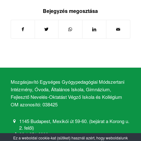
Bejegyzés megosztása
Mozgásjavító Egységes Gyógypedagógiai Módszertani
Intézmény, Óvoda, Általános Iskola, Gimnázium,
Fejlesztő Nevelés-Oktatást Végző Iskola és Kollégium
OM azonosító: 038425
1145 Budapest, Mexikói út 59-60. (bejárat a Korong u.
2. felől)
06 1 251 6900
Ez a weboldal cookie-kat (sütiket) használ azért, hogy weboldalunk