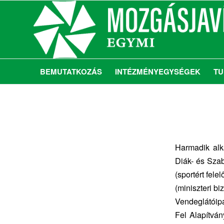
BEMUTATKOZÁS
INTÉZMÉNYEGYSÉGEK
TU
Harmadik al
Diák- és Sza
(sportért fele
(miniszteri b
Vendeglátóip
Fel Alapítvá