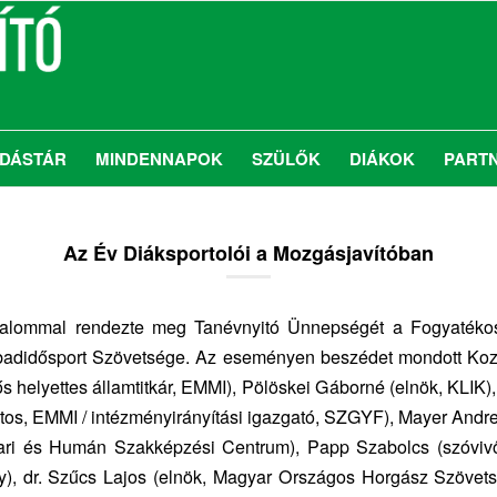
DÁSTÁR
MINDENNAPOK
SZÜLŐK
DIÁKOK
PART
Az Év Diáksportolói a Mozgásjavítóban
kalommal rendezte meg Tanévnyitó Ünnepségét a Fogyatéko
badidősport Szövetsége. Az eseményen beszédet mondott K
lős helyettes államtitkár, EMMI), Pölöskei Gáborné (elnök, KLIK)
iztos, EMMI / intézményirányítási igazgató, SZGYF), Mayer Andre
ari és Humán Szakképzési Centrum), Papp Szabolcs (szóv
ny), dr. Szűcs Lajos (elnök, Magyar Országos Horgász Szövet