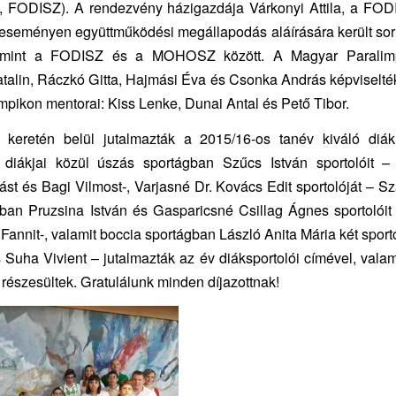
k, FODISZ). A rendezvény házigazdája Várkonyi Attila, a FOD
z eseményen együttműködési megállapodás aláírására került s
amint a FODISZ és a MOHOSZ között. A Magyar Paralimp
talin, Ráczkó Gitta, Hajmási Éva és Csonka András képviselték
pikon mentorai: Kiss Lenke, Dunai Antal és Pető Tibor.
 keretén belül jutalmazták a 2015/16-os tanév kiváló diák 
 diákjai közül úszás sportágban Szűcs István sportolóit –
t és Bagi Vilmost-, Varjasné Dr. Kovács Edit sportolóját – Szá
gban Pruzsina István és Gasparicsné Csillag Ágnes sportolóit
 Fannit-, valamit boccia sportágban László Anita Mária két sport
 Suha Vivient – jutalmazták az év diáksportolói címével, valam
részesültek. Gratulálunk minden díjazottnak!