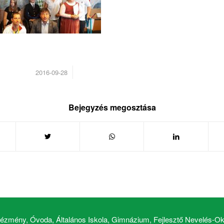
/
2016-09-28
Bejegyzés megosztása
zmény, Óvoda, Általános Iskola, Gimnázium, Fejlesztő Nevelés-Okt