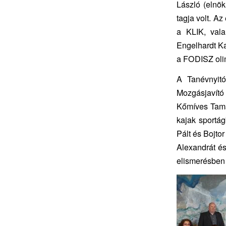
László (elnö
tagja volt. A
a KLIK, val
Engelhardt Ka
a FODISZ olim
A Tanévnyitó
Mozgásjavító
Kőmíves Tamás
kajak sportá
Pált és Bojtor
Alexandrát és
elismerésben 