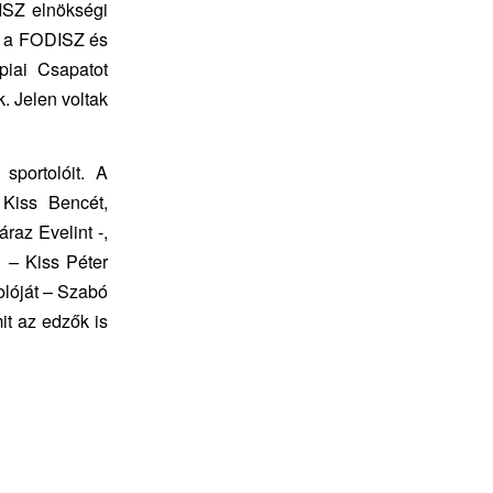
ISZ elnökségi
or a FODISZ és
iai Csapatot
. Jelen voltak
sportolóit. A
 Kiss Bencét,
raz Evelint -,
 – Kiss Péter
olóját – Szabó
it az edzők is