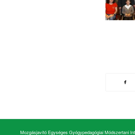
Mozgásjavító Egységes Gyógypedagógiai Módszertani Inté