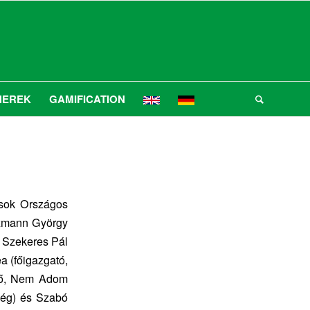
NEREK
GAMIFICATION
sok Országos
ozmann György
, Szekeres Pál
a (főigazgató,
ivő, Nem Adom
ség) és Szabó