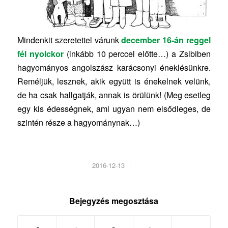
Mindenkit szeretettel várunk
december 16-án reggel
fél nyolckor
(inkább 10 perccel előtte…) a Zsibiben
hagyományos angolszász karácsonyi éneklésünkre.
Reméljük, lesznek, akik együtt is énekelnek velünk,
de ha csak hallgatják, annak is örülünk! (Meg esetleg
egy kis édességnek, ami ugyan nem elsődleges, de
szintén része a hagyománynak…)
/
2016-12-13
Bejegyzés megosztása