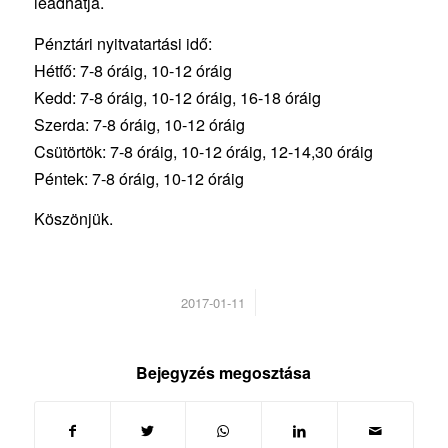
leadhatja.
Pénztári nyitvatartási idő:
Hétfő: 7-8 óráig, 10-12 óráig
Kedd: 7-8 óráig, 10-12 óráig, 16-18 óráig
Szerda: 7-8 óráig, 10-12 óráig
Csütörtök: 7-8 óráig, 10-12 óráig, 12-14,30 óráig
Péntek: 7-8 óráig, 10-12 óráig
Köszönjük.
/
2017-01-11
Bejegyzés megosztása