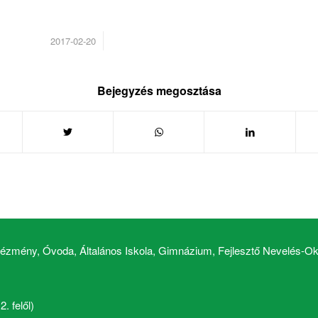
/
2017-02-20
Bejegyzés megosztása
zmény, Óvoda, Általános Iskola, Gimnázium, Fejlesztő Nevelés-Okt
. felől)