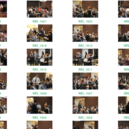
2
IMG_1621
IMG_1620
IM
7
IMG_1616
IMG_1615
IM
3
IMG_1612
IMG_1611
IM
9
IMG_1608
IMG_1607
IM
5
IMG_1603
IMG_1602
IM