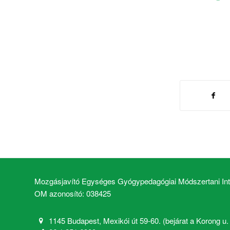
Mozgásjavító Egységes Gyógypedagógiai Módszertani Inté
OM azonosító: 038425
1145 Budapest, Mexikói út 59-60. (bejárat a Korong u. 2