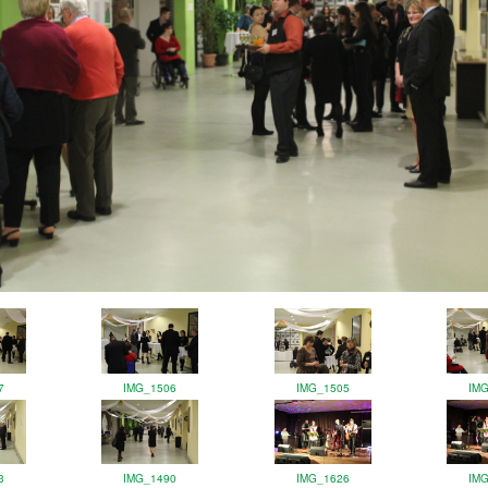
7
IMG_1506
IMG_1505
IM
3
IMG_1490
IMG_1626
IM