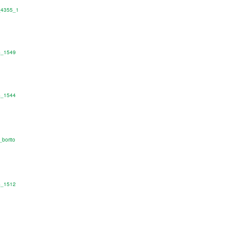
_4355_1
G_1549
G_1544
_borito
G_1512