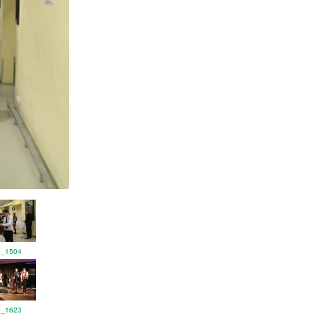
G_1504
G_1623