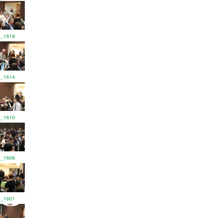
G_1618
G_1614
G_1610
G_1606
G_1601