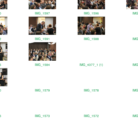
0
IMG_1597
IMG_1596
IM
2
IMG_1591
IMG_1588
IM
5
IMG_1584
IMG_4377_1 (1)
IM
0
IMG_1579
IMG_1578
IM
6
IMG_1573
IMG_1572
IM