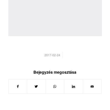
/
2017-02-24
Bejegyzés megosztása