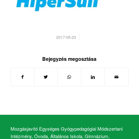
/
2017-05-23
Bejegyzés megosztása
Mozgásjavító Egységes Gyógypedagógiai Módszertani
Intézmény, Óvoda, Általános Iskola, Gimnázium,