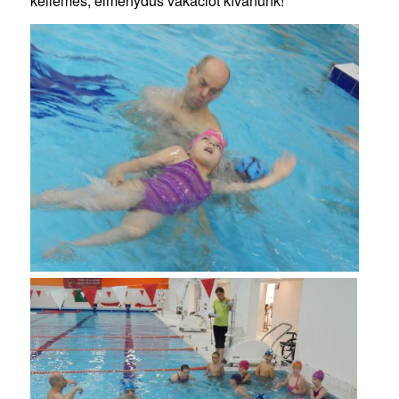
kellemes, élménydús vakációt kívánunk!