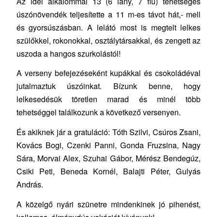
Az idei alkalommal 13 (6 lány, 7 fiú) tehetséges
úszónövendék teljesítette a 11 m-es távot hát,- mell
és gyorsúszásban. A lelátó most is megtelt lelkes
szülőkkel, rokonokkal,
osztálytársakkal, és zengett az
uszoda a hangos szurkolástól!
A verseny befejezéseként kupákkal és csokoládéval
jutalmaztuk úszóinkat. Bízunk benne, hogy
lelkesedésük töretlen marad és minél több
tehetséggel találkozunk a következő versenyen.
És akiknek jár a gratuláció: Tóth Szilvi, Csúros Zsani,
Kovács Bogi, Czenki Panni, Gonda Fruzsina, Nagy
Sára, Morvai Alex, Szuhai Gábor, Mérész Bendegúz,
Csiki Peti, Beneda Kornél, Balajti Péter, Gulyás
András.
A közelgő nyári szünetre mindenkinek jó pihenést,