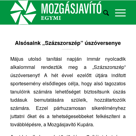
Alsósaink „Százszorszép” úszóversenye
Május utolsó tanítási napján immár nyolcadik
alkalommal rendeztük meg a „Százszorszép”
úszóversenyt! A hét évvel ezelőtt útjára indított
sportesemény elsődleges célja, hogy alsó tagozatos
tanulóink számára lehetőséget biztosítsunk úszás
tudásuk bemutatására szüleik, hozzátartozóik
számára. Ezzel párhuzamosan sikerélményhez
juttatni őket és a tehetségesebbeket felkészíteni a
továbblépésre, a Mozgásjavító Kupára.