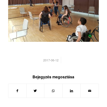
/
2017-06-12
Bejegyzés megosztása