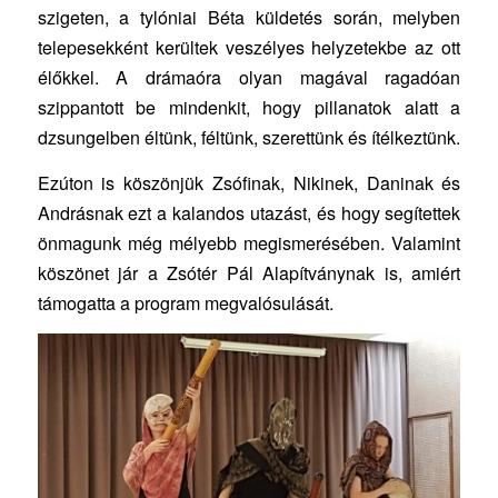
szigeten, a tylóniai Béta küldetés során, melyben
telepesekként kerültek veszélyes helyzetekbe az ott
élőkkel. A drámaóra olyan magával ragadóan
szippantott be mindenkit, hogy pillanatok alatt a
dzsungelben éltünk, féltünk, szerettünk és ítélkeztünk.
Ezúton is köszönjük Zsófinak, Nikinek, Daninak és
Andrásnak ezt a kalandos utazást, és hogy segítettek
önmagunk még mélyebb megismerésében. Valamint
köszönet jár a Zsótér Pál Alapítványnak is, amiért
támogatta a program megvalósulását.