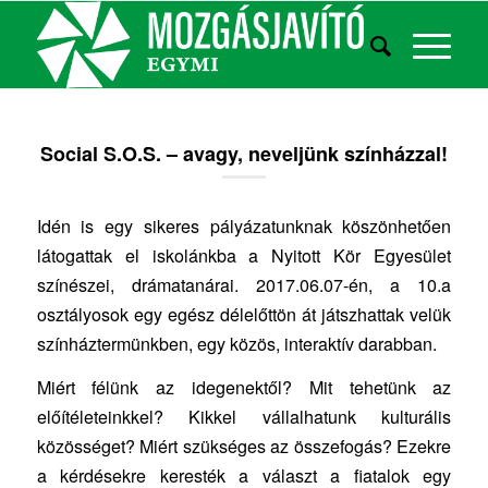
Social S.O.S. – avagy, neveljünk színházzal!
Idén is egy sikeres pályázatunknak köszönhetően
látogattak el iskolánkba a Nyitott Kör Egyesület
színészei, drámatanárai. 2017.06.07-én, a 10.a
osztályosok egy egész délelőttön át játszhattak velük
színháztermünkben, egy közös, interaktív darabban.
Miért félünk az idegenektől? Mit tehetünk az
előítéleteinkkel? Kikkel vállalhatunk kulturális
közösséget? Miért szükséges az összefogás? Ezekre
a kérdésekre keresték a választ a fiatalok egy